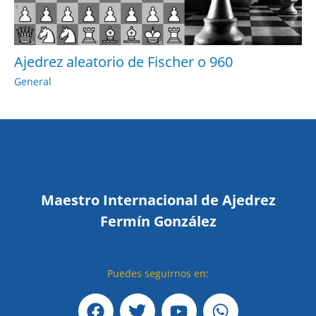
Ajedrez aleatorio de Fischer o 960
General
Maestro Internacional de Ajedrez
Fermín González
Puedes seguirnos en:
F
T
Y
W