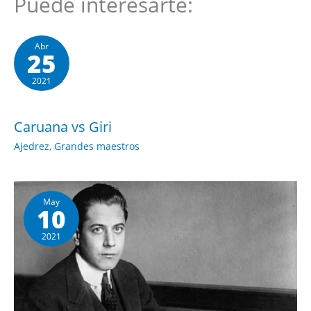
Puede interesarte:
Abr
25
2021
Caruana vs Giri
Ajedrez
,
Grandes maestros
May
10
2021