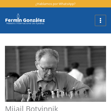
Ir
¿Hablamos por WhatsApp?
al
contenido
Mijail Botvinnik